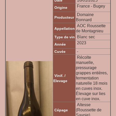
16/01/2025
Date
France - Bugey
Origine
Domaine
Producteur
Bonnard
AOC Roussette
Appellation
de Montagnieu
Blanc sec
Type de vin
2023
Année
-
Cuvée
Récolte
manuelle,
pressurage
grappes entières,
Vinif. /
fermentation
Elevage
naturelle 18 mois
en cuves inox.
Élevage sur lies
en cuve inox.
Altesse
(Roussette de
Cépage
Savoie)