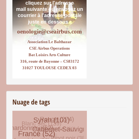
cliquez sur l'adresse
mail suivante ou envoyez un
courrier
à l'adresse postale
juste en dessous :
oenologie@cseairbus.com
Association Le Balthazar
CSE Airbus Operations
Bat Loisirs Arts Culture
316, route de Bayonne – CS83172
31027 TOULOUSE CEDEX 03
Nuage de tags