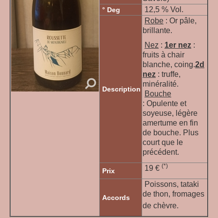
12,5 % Vol.
° Deg
Robe
: Or pâle,
brillante.
Nez
:
1er nez
:
fruits à chair
blanche, coing.
2d
nez
:
truffe,
minéralité.
Description
Bouche
: Opulente et
soyeuse, légère
amertume en fin
de bouche. Plus
court que le
précédent.
(*)
19 €
Prix
Poissons, tataki
de thon, fromages
Accords
de chèvre.