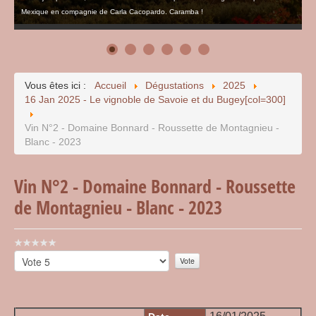
Mexique en compagnie de Carla Cacopardo. Caramba !
Vous êtes ici :
Accueil
Dégustations
2025
16 Jan 2025 - Le vignoble de Savoie et du Bugey[col=300]
Vin N°2 - Domaine Bonnard - Roussette de Montagnieu -
Blanc - 2023
Vin N°2 - Domaine Bonnard - Roussette
de Montagnieu - Blanc - 2023
Vote
utilisateur:
Veuillez
0
/
5
voter