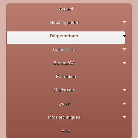
Accueil
Nous rejoindre
Dégustations
Calendriers
Bureau/CA
Formation
Multimédia
Quizz
Infos techniques
Aide