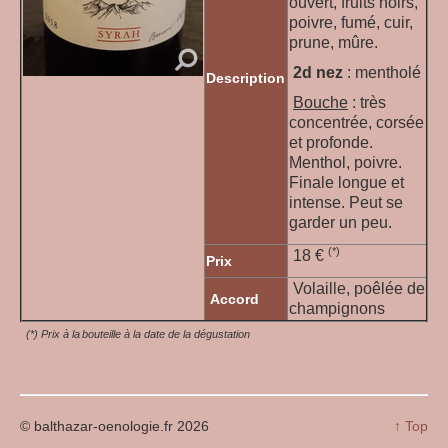
ouvert, fruits noirs,
poivre, fumé, cuir,
prune, mûre.
2d nez
: mentholé
Description
Bouche
: très
concentrée, corsée
et profonde.
Menthol, poivre.
Finale longue et
intense. Peut se
garder un peu.
(*)
18 €
Prix
Volaille, poêlée de
Accord
champignons
(*) Prix à la bouteille à la date de la dégustation
© balthazar-oenologie.fr 2026
↑ Top