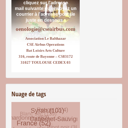
cliquez sur l'adresse
mail suivante ou envoyez un
courrier
à l'adresse postale
juste en dessous :
oenologie@cseairbus.com
Association Le Balthazar
CSE Airbus Operations
Bat Loisirs Arts Culture
316, route de Bayonne – CS83172
31027 TOULOUSE CEDEX 03
Nuage de tags