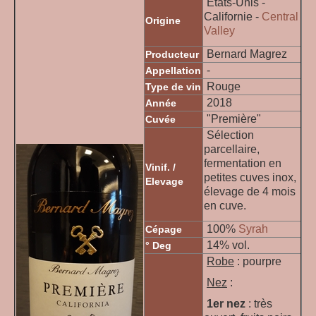
Etats-Unis -
Californie -
Central
Origine
Valley
Bernard Magrez
Producteur
-
Appellation
Rouge
Type de vin
2018
Année
"Première"
Cuvée
Sélection
parcellaire,
fermentation en
Vinif. /
petites cuves inox,
Elevage
élevage de 4 mois
en cuve.
100%
Syrah
Cépage
14% vol.
° Deg
Robe
: pourpre
Nez
:
1er nez
: très