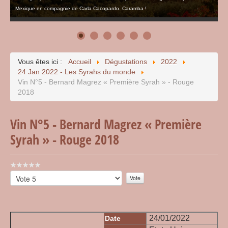
Mexique en compagnie de Carla Cacopardo. Caramba !
Vous êtes ici :
Accueil
Dégustations
2022
24 Jan 2022 - Les Syrahs du monde
Vin N°5 - Bernard Magrez « Première Syrah » - Rouge
2018
Vin N°5 - Bernard Magrez « Première
Syrah » - Rouge 2018
Vote
utilisateur:
Veuillez
0
/
5
voter
24/01/2022
Date