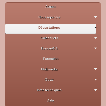
Accueil
Nous rejoindre
Dégustations
Calendriers
Bureau/CA
Formation
Multimédia
Quizz
Infos techniques
Aide