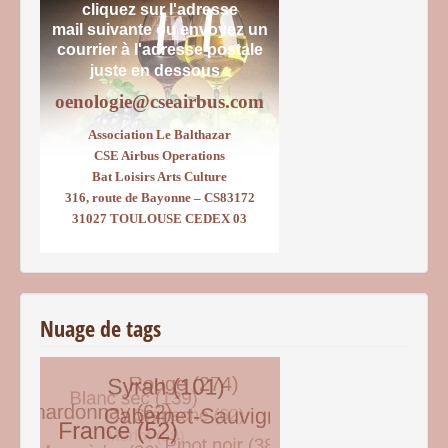
cliquez sur l'adresse
mail suivante ou envoyez un
courrier
à l'adresse postale
juste en dessous :
oenologie@cseairbus.com
Association Le Balthazar
CSE Airbus Operations
Bat Loisirs Arts Culture
316, route de Bayonne – CS83172
31027 TOULOUSE CEDEX 03
Nuage de tags