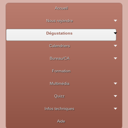
Accueil
Nous rejoindre
Dégustations
Calendriers
Bureau/CA
Formation
Multimédia
Quizz
Infos techniques
Aide