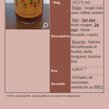
14,5 % vol.
° Deg
Robe
: rouge clair,
avec reflets violets
Nez
:
1er nez
:
fruits rouges.
2d
nez
: fraise
écrasée, cassis.
Description
Bouche
: fraîche,
désaltérante et
fruitée, belle
longueur, tannins
fins.
(*)
4,90 €
Prix
Grillades de
saucisses,
Accords
ventrèche au BBQ
(*) Prix à la propriété, à la bouteille et à la date de la dégustation