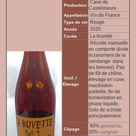
Cave de
Producteur
Castelmaure
Vin de France
Appellation
Rouge
Type de vin
2020
Année
La buvette
Cuvée
Récolte manuelle
en comporte (évite
écrasement de la
vendange dans
les bennes). Pas
de fût de chêne,
Vinif. /
élevage en cuve,
Elevage
macération
partielle, fin de
fermentation en
phase liquide.
Sols de schiste
principalement.
80%
grenache
,
Cépage
20%
carignan