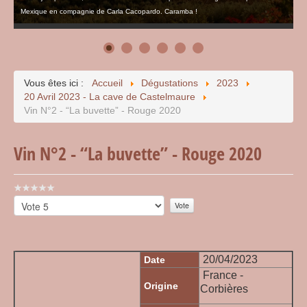
Mexique en compagnie de Carla Cacopardo. Caramba !
Vous êtes ici :
Accueil
Dégustations
2023
20 Avril 2023 - La cave de Castelmaure
Vin N°2 - “La buvette” - Rouge 2020
Vin N°2 - “La buvette” - Rouge 2020
Vote
utilisateur:
Veuillez
0
/
5
voter
20/04/2023
Date
France -
Origine
Corbières