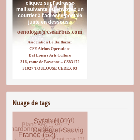
cliquez sur l'adresse
mail suivante ou envoyez un
courrier
à l'adresse postale
juste en dessous :
oenologie@cseairbus.com
Association Le Balthazar
CSE Airbus Operations
Bat Loisirs Arts Culture
316, route de Bayonne – CS83172
31027 TOULOUSE CEDEX 03
Nuage de tags