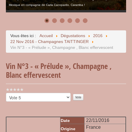
Mexique en compagnie de Carla Cacopardo. Caramba !
Vous êtes ici :
Accueil
Dégustations
2016
22 Nov 2016 - Champagnes TAITTINGER
Vin N°3 - « Prélude », Champagne , Blanc effervescent
Vin N°3 - « Prélude », Champagne ,
Blanc effervescent
Vote
utilisateur:
Veuillez
0
/
5
voter
22/11/2016
Date
France
Origine