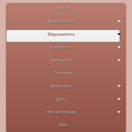
Accueil
Nous rejoindre
Dégustations
Calendriers
Bureau/CA
Formation
Multimédia
Quizz
Infos techniques
Aide