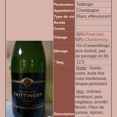
Taittinger
Producteur
Champagne
Appellation
Blanc effervescent
Type de vin
-
Année
-
Cuvée
50
%
Pinot noir
,
Cépage
50%
Chardonnay
.
Vin d’assemblage,
plus évolué, pas
Elevage
de passage en fût.
12,5
° Deg
Robe
: Dorée,
claire, bulle fine
mais nombreuse,
disque persistant.
Nez
: Arômes
minéraux, puis
végétaux, et enfin
fleuris. Fleur de
sureau, épices,
Description