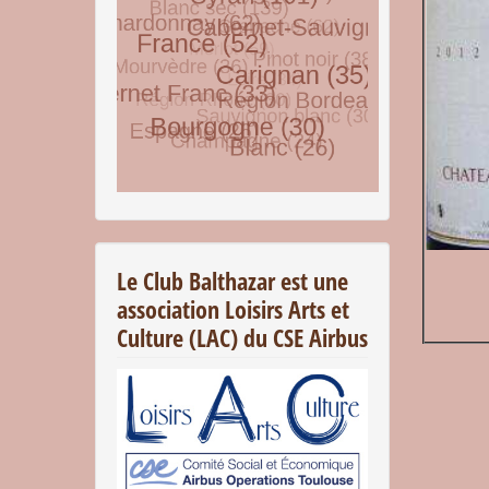
© Free
Joomla! 3 Modules
- by
VinaGecko.com
Le Club Balthazar est une
association Loisirs Arts et
Culture (LAC) du CSE Airbus