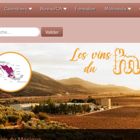
Calendriers
Bureau/CA
Formation
Multimédia
er
Valider
vins du Mexique