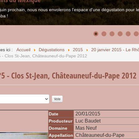
juin prochain, nous nous envolerons l'espace d'une dégustation pour
ba !
es ici :
Accueil
Dégustations
2015
20 janvier 2015 - Le Rh
5 - Clos St-Jean, Châteauneuf-du-Pape 2012
°5 - Clos St-Jean, Châteauneuf-du-Pape 2012
r:
1
/
5
20/01/2015
Date
Luc Baudet
Producteur
Mas Neuf
Domaine
Châteauneuf-du-Pape
Appellation