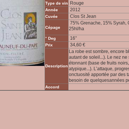
Rouge
Type de vin
2012
Année
Clos St Jean
Cuvée
75% Grenache, 15% Syrah, C
Cépage
25hl/ha
16°
° Deg
34,60 €
Prix
La robe est sombre, encore bl
autant de soleil...). Le nez n
étonnant (base de fruits noirs
Description
atypique...). L’attaque, progre
onctuosité apportée par des t
besoin de quelquesannées pou
Accord