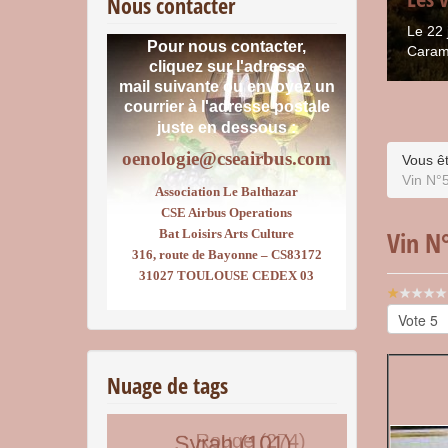
Nous contacter
Le 22 
Pour nous contacter,
Caram
cliquez sur l'adresse
mail suivante ou envoyez un
courrier
à l'adresse postale
juste en dessous :
oenologie@cseairbus.com
Vous êt
Vin N°
Association Le Balthazar
CSE Airbus Operations
Vin N
Bat Loisirs Arts Culture
316, route de Bayonne – CS83172
31027 TOULOUSE CEDEX 03
Vote
utilisateu
Veuillez
voter
Nuage de tags