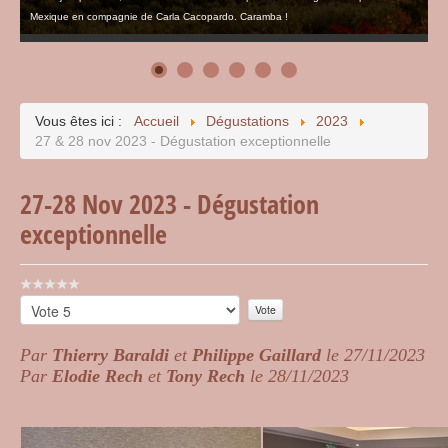
Mexique en compagnie de Carla Cacopardo. Caramba !
Vous êtes ici :
Accueil
Dégustations
2023
27 & 28 nov 2023 - Dégustation exceptionnelle
27-28 Nov 2023 - Dégustation
exceptionnelle
Vote
utilisateur:
Veuillez
0
/
5
voter
Par
Thierry Baraldi
et
Philippe Gaillard
le 27/11/2023
Par
Elodie Rech
et
Tony Rech
le 28/11/2023