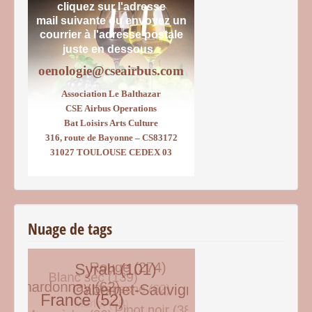
cliquez sur l'adresse
mail suivante ou envoyez un
courrier
à l'adresse postale
juste en dessous :
oenologie@cseairbus.com
Association Le Balthazar
CSE Airbus Operations
Bat Loisirs Arts Culture
316, route de Bayonne – CS83172
31027 TOULOUSE CEDEX 03
Nuage de tags