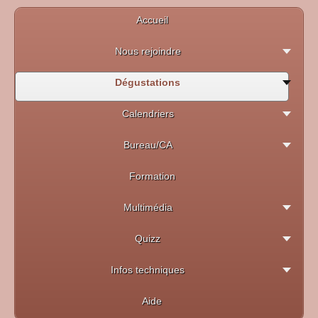
Accueil
Nous rejoindre
Dégustations
Calendriers
Bureau/CA
Formation
Multimédia
Quizz
Infos techniques
Aide