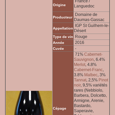
France /
Origine
Languedoc
Domaine de
Producteur
Daumas-Gassac
IGP St Guilhem-le-
Appellation
Désert
Rouge
Type de vin
2016
Année
-
Cuvée
71%
Cabernet-
Sauvignon
, 6.4%
Merlot
, 4.8%
Cabernet-Franc
,
3
.8%
Malbec
, 3
%
Tannat
,
2,5%
Pinot
noir
, 9,5% variétés
rares (Nebbiolo,
Barbera, Dolcetto,
Armigne, Arenie,
Bastardo,
Cépage
Saperavie,