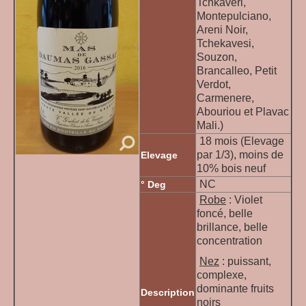
Tchkaveri,
Montepulciano,
Areni Noir,
Tchekavesi,
Souzon,
Brancalleo, Petit
Verdot,
Carmenere,
Abouriou et Plavac
Mali.)
18 mois (Elevage
par 1/3), moins de
Elevage
10% bois neuf
NC
° Deg
Robe
:
Violet
foncé, belle
brillance, belle
concentration
Nez
:
p
uissant,
complexe,
dominante fruits
Description
noirs