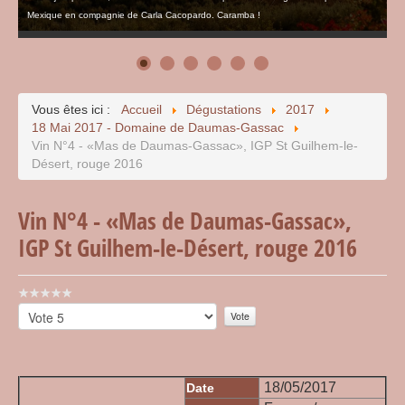
Mexique en compagnie de Carla Cacopardo. Caramba !
Vous êtes ici :
Accueil
Dégustations
2017
18 Mai 2017 - Domaine de Daumas-Gassac
Vin N°4 - «Mas de Daumas-Gassac», IGP St Guilhem-le-
Désert, rouge 2016
Vin N°4 - «Mas de Daumas-Gassac»,
IGP St Guilhem-le-Désert, rouge 2016
Vote
utilisateur:
Veuillez
0
/
5
voter
18/05/2017
Date