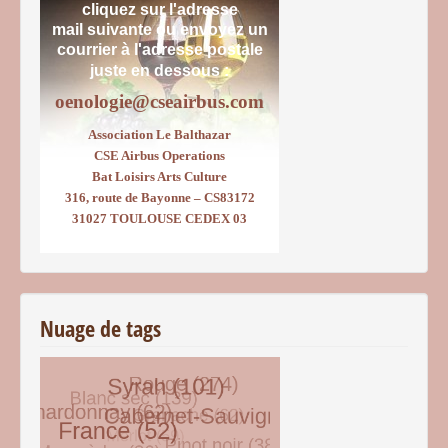
cliquez sur l'adresse
mail suivante ou envoyez un
courrier
à l'adresse postale
juste en dessous :
oenologie@cseairbus.com
Association Le Balthazar
CSE Airbus Operations
Bat Loisirs Arts Culture
316, route de Bayonne – CS83172
31027 TOULOUSE CEDEX 03
Nuage de tags