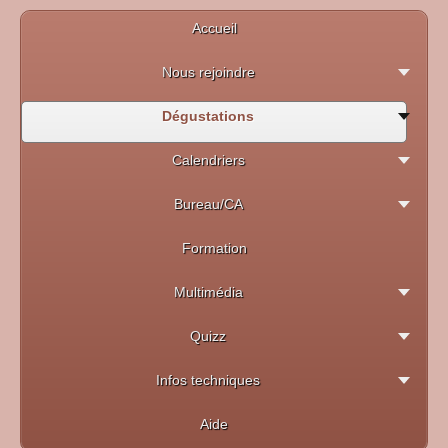
Accueil
Nous rejoindre
Dégustations
Calendriers
Bureau/CA
Formation
Multimédia
Quizz
Infos techniques
Aide