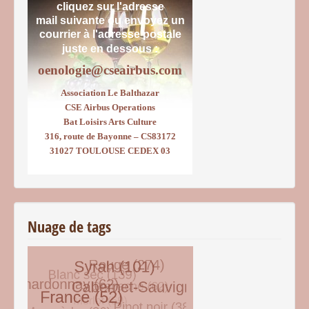
cliquez sur l'adresse
mail suivante ou envoyez un
courrier
à l'adresse postale
juste en dessous :
oenologie@cseairbus.com
Association Le Balthazar
CSE Airbus Operations
Bat Loisirs Arts Culture
316, route de Bayonne – CS83172
31027 TOULOUSE CEDEX 03
Nuage de tags