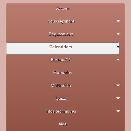
Accueil
Nous rejoindre
Dégustations
Calendriers
Bureau/CA
Formation
Multimédia
Quizz
Infos techniques
Aide