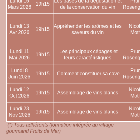
Lundi 16
Les bases de la dégustation et
Pru
19h15
Mars 2026
de la conservation du vin
Roseng
Lundi 13
Appréhender les arômes et les
Nico
19h15
Avr 2026
saveurs du vin
Mot
Lundi 11
Les principaux cépages et
Pru
19h15
Mai 2026
leurs caractéristiques
Roseng
Lundi 8
Pru
19h15
Comment constituer sa cave
Juin 2026
Roseng
Lundi 12
Nico
19h15
Assemblage de vins blancs
Oct 2026
Mot
Lundi 23
Nico
19h15
Assemblage de vins blancs
Nov 2026
Mot
(*) Tous adhérents (formation intégrée au village
gourmand Fruits de Mer)