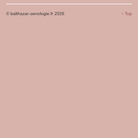
© balthazar-oenologie.fr 2026
↑ Top