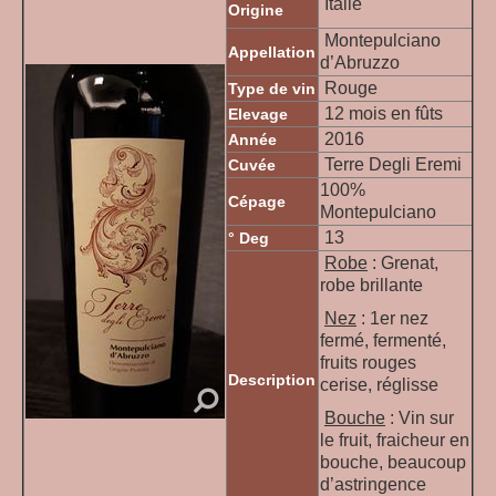
Italie
Origine
Montepulciano
Appellation
d’Abruzzo
Rouge
Type de vin
12 mois en fûts
Elevage
2016
Année
Terre Degli Eremi
Cuvée
100%
Cépage
Montepulciano
13
° Deg
Robe
: Grenat,
robe brillante
Nez
: 1er nez
fermé, fermenté,
fruits rouges
Description
cerise, réglisse
Bouche
: Vin sur
le fruit, fraicheur en
bouche, beaucoup
d’astringence