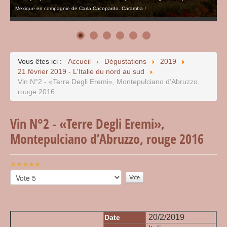
Mexique en compagnie de Carla Cacopardo. Caramba !
Vous êtes ici :
Accueil
Dégustations
2019
21 février 2019 - L'Italie du nord au sud
Vin N°2 - «Terre Degli Eremi», Montepulciano d’Abruzzo,
rouge 2016
Vin N°2 - «Terre Degli Eremi»,
Montepulciano d’Abruzzo, rouge 2016
Vote
utilisateur:
Veuillez
5
/
5
voter
20/2/2019
Date