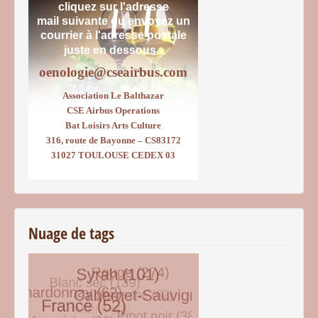
cliquez sur l'adresse
mail suivante ou envoyez un
courrier
à l'adresse postale
juste en dessous :
oenologie@cseairbus.com
Association Le Balthazar
CSE Airbus Operations
Bat Loisirs Arts Culture
316, route de Bayonne – CS83172
31027 TOULOUSE CEDEX 03
Nuage de tags