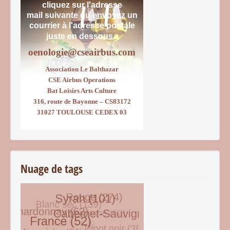
cliquez sur l'adresse
mail suivante ou envoyez un
courrier
à l'adresse postale
juste en dessous :
oenologie@cseairbus.com
Association Le Balthazar
CSE Airbus Operations
Bat Loisirs Arts Culture
316, route de Bayonne – CS83172
31027 TOULOUSE CEDEX 03
Nuage de tags