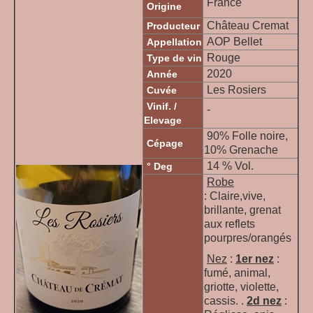
France
Origine
Château Cremat
Producteur
AOP Bellet
Appellation
Rouge
Type de vin
2020
Année
Les Rosiers
Cuvée
Vinif. /
-
Elevage
90% Folle noire,
Cépage
10% Grenache
14 % Vol.
° Deg
Robe
: Claire,vive,
brillante, grenat
aux reflets
pourpres/orangés
Nez
:
1er nez
:
fumé, animal,
griotte, violette,
cassis. .
2d nez
: