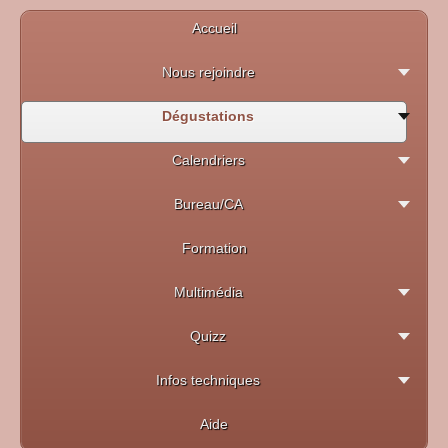
Accueil
Nous rejoindre
Dégustations
Calendriers
Bureau/CA
Formation
Multimédia
Quizz
Infos techniques
Aide