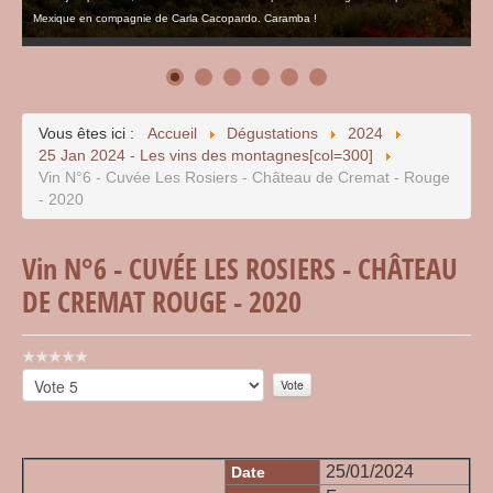
Mexique en compagnie de Carla Cacopardo. Caramba !
Vous êtes ici :
Accueil
Dégustations
2024
25 Jan 2024 - Les vins des montagnes[col=300]
Vin N°6 - Cuvée Les Rosiers - Château de Cremat - Rouge
- 2020
Vin N°6 - CUVÉE LES ROSIERS - CHÂTEAU
DE CREMAT ROUGE - 2020
Vote
utilisateur:
Veuillez
0
/
5
voter
25/01/2024
Date