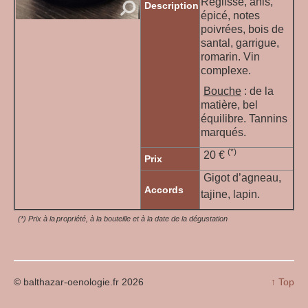
Réglisse, anis,
Description
épicé, notes
poivrées, bois de
santal, garrigue,
romarin. Vin
complexe.
Bouche
: de la
matière, bel
équilibre. Tannins
marqués.
(*)
20 €
Prix
Gigot d’agneau,
Accords
tajine, lapin.
(*) Prix à la propriété, à la bouteille et à la date de la dégustation
© balthazar-oenologie.fr 2026
↑ Top