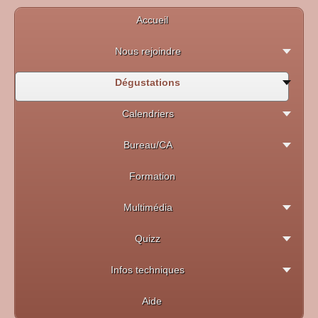
Accueil
Nous rejoindre
Dégustations
Calendriers
Bureau/CA
Formation
Multimédia
Quizz
Infos techniques
Aide