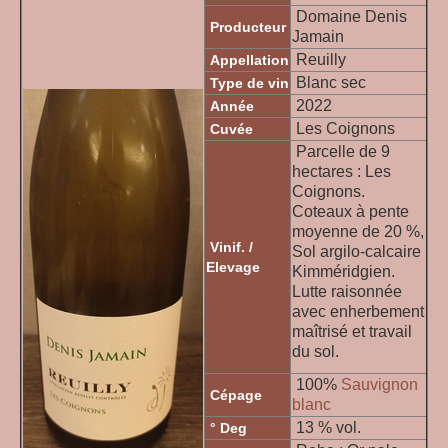
Domaine Denis
Producteur
Jamain
Reuilly
Appellation
Blanc sec
Type de vin
2022
Année
Les Coignons
Cuvée
Parcelle de 9
hectares : Les
Coignons.
Coteaux à pente
moyenne de 20 %,
Vinif. /
Sol argilo-calcaire
Elevage
Kimméridgien.
Lutte raisonnée
avec enherbement
maîtrisé et travail
du sol.
100%
Sauvignon
Cépage
blanc
13 % vol.
° Deg