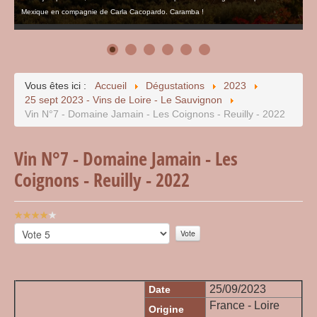
Mexique en compagnie de Carla Cacopardo. Caramba !
Vous êtes ici :
Accueil
Dégustations
2023
25 sept 2023 - Vins de Loire - Le Sauvignon
Vin N°7 - Domaine Jamain - Les Coignons - Reuilly - 2022
Vin N°7 - Domaine Jamain - Les
Coignons - Reuilly - 2022
Vote
utilisateur:
Veuillez
4
/
5
voter
25/09/2023
Date
France - Loire
Origine