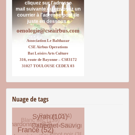
cliquez sur l'adresse
mail suivante ou envoyez un
courrier
à l'adresse postale
juste en dessous :
oenologie@cseairbus.com
Association Le Balthazar
CSE Airbus Operations
Bat Loisirs Arts Culture
316, route de Bayonne – CS83172
31027 TOULOUSE CEDEX 03
Nuage de tags