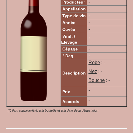
-
Producteur
-
Appellation
-
Type de vin
-
Année
-
Cuvée
Vinif. /
-
Elevage
-
Cépage
-
° Deg
Robe
: -
Nez
: -
Description
Bouche
: -
-
Prix
-
Accords
(*) Prix à la propriété, à la bouteille et à la date de la dégustation