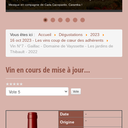
Mexique en compagnie de Carla Cacopardo. Caramba !
Vous êtes ici :
Accueil
Dégustations
2023
16 oct 2023 - Les vins coup de cœur des adhérents
Vin N°7 - Gaillac - Domaine de Vayssette - Les jardins de
Thibault - 2022
Vin en cours de mise à jour...
Vote
utilisateur:
Veuillez
0
/
5
voter
-
Date
-
Origine