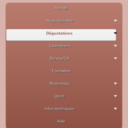
Accueil
Nous rejoindre
Dégustations
Calendriers
Bureau/CA
Formation
Multimédia
Quizz
Infos techniques
Aide