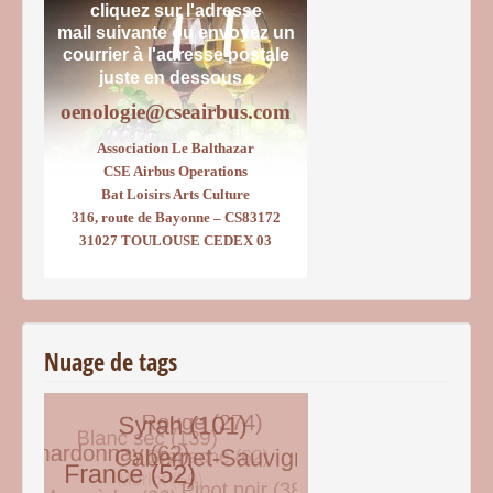
cliquez sur l'adresse
mail suivante ou envoyez un
courrier
à l'adresse postale
juste en dessous :
oenologie@cseairbus.com
Association Le Balthazar
CSE Airbus Operations
Bat Loisirs Arts Culture
316, route de Bayonne – CS83172
31027 TOULOUSE CEDEX 03
Nuage de tags