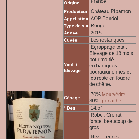
France
Origine
Château Pibarnon
Producteur
AOP Bandol
Appellation
Rouge
Type de vin
2015
Année
Les restanques
Cuvée
Egrappage total.
Elevage de 18 mois
pour moitié
Vinif. /
en barriques
Elevage
bourguignonnes et
les reste en foudre
de chêne.
70%
Mourvèdre
,
Cépage
30%
grenache
14,5°
° Deg
Robe
: Grenat
foncé, beaucoup de
gras
Nez
: 1er nez