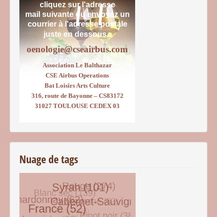
cliquez sur l'adresse
mail suivante ou envoyez un
courrier
à l'adresse postale
juste en dessous :
oenologie@cseairbus.com
Association Le Balthazar
CSE Airbus Operations
Bat Loisirs Arts Culture
316, route de Bayonne – CS83172
31027 TOULOUSE CEDEX 03
Nuage de tags