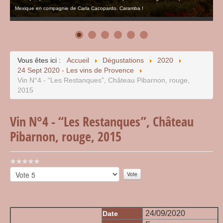
Mexique en compagnie de Carla Cacopardo. Caramba !
Vous êtes ici :
Accueil
Dégustations
2020
24 Sept 2020 - Les vins de Provence
Vin N°4 - “Les Restanques”, Château Pibarnon, rouge,
2015
Vin N°4 - “Les Restanques”, Château
Pibarnon, rouge, 2015
Vote
utilisateur:
Veuillez
0
/
5
voter
24/09/2020
Date