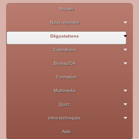
Accueil
Nous rejoindre
Dégustations
Calendriers
Bureau/CA
Formation
Multimédia
Quizz
Infos techniques
Aide