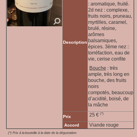
: aromatique, fruité.
2d nez : complexe,
fruits noirs, pruneau,
myrtilles, caramel,
brulé, résine,
arômes
balsamiques,
Description
épices. 3ème nez :
torréfaction, eau de
vie, cerise confite
Bouche
: très
ample, très long en
bouche, des fruits
noirs
compotés, beaucoup
d’acidité, boisé, de
la mâche
(*)
25
€
Prix
Viande rouge
Accord
(*) Prix à la bouteille à la date de la dégustation