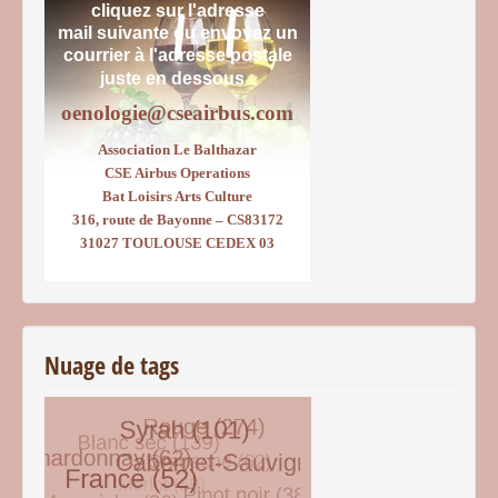
cliquez sur l'adresse
mail suivante ou envoyez un
courrier
à l'adresse postale
juste en dessous :
oenologie@cseairbus.com
Association Le Balthazar
CSE Airbus Operations
Bat Loisirs Arts Culture
316, route de Bayonne – CS83172
31027 TOULOUSE CEDEX 03
Nuage de tags