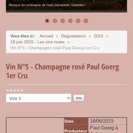
Mexique en compagnie de Carla Cacopardo. Caramba !
Vous êtes ici :
Accueil
Dégustations
2015
18 juin 2015 - Les vins rosés
Vin N°5 - Champagne rosé Paul Goerg 1er Cru
Vin N°5 - Champagne rosé Paul Goerg
1er Cru
Vote
utilisateur:
Veuillez
0
/
5
voter
18/06/2015
Date
Paul Goerg à
Producteur