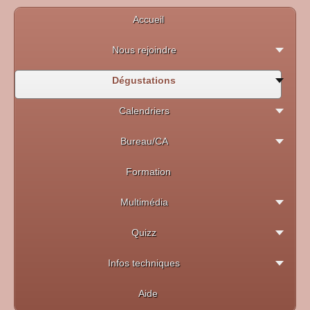
Accueil
Nous rejoindre
Dégustations
Calendriers
Bureau/CA
Formation
Multimédia
Quizz
Infos techniques
Aide