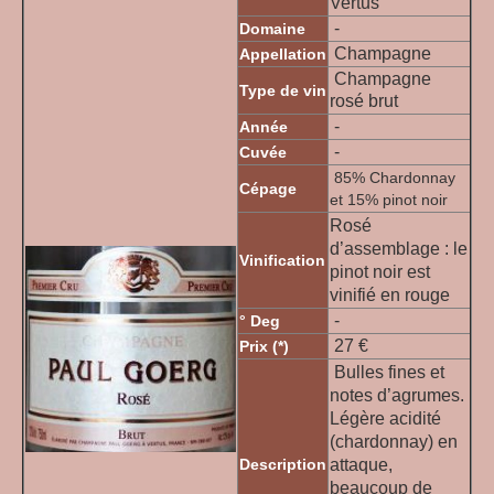
Vertus
-
Domaine
Champagne
Appellation
Champagne
Type de vin
rosé brut
-
Année
-
Cuvée
85% Chardonnay
Cépage
et 15% pinot noir
Rosé
d’assemblage : le
Vinification
pinot noir est
vinifié en rouge
-
° Deg
27 €
Prix (*)
Bulles fines et
notes d’agrumes.
Légère acidité
(chardonnay) en
Description
attaque,
beaucoup de