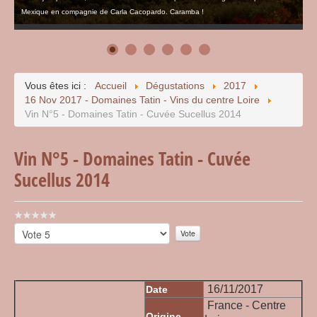
Mexique en compagnie de Carla Cacopardo. Caramba !
Vous êtes ici :
Accueil
Dégustations
2017
16 Nov 2017 - Domaines Tatin - Vins du centre Loire
Vin N°5 - Domaines Tatin - Cuvée Sucellus 2014
Vin N°5 - Domaines Tatin - Cuvée
Sucellus 2014
Vote
utilisateur:
Veuillez
0
/
5
voter
16/11/2017
Date
France - Centre
Origine