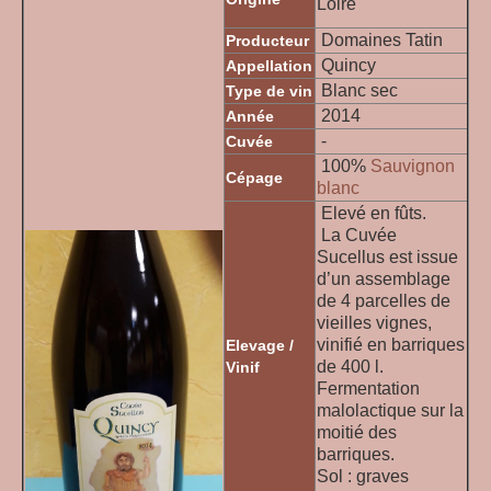
Loire
Domaines Tatin
Producteur
Quincy
Appellation
Blanc sec
Type de vin
2014
Année
-
Cuvée
100%
Sauvignon
Cépage
blanc
Elevé en fûts.
La Cuvée
Sucellus est issue
d’un assemblage
de 4 parcelles de
vieilles vignes,
vinifié en barriques
Elevage /
de 400 l.
Vinif
Fermentation
malolactique sur la
moitié des
barriques.
Sol : graves