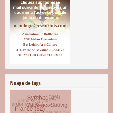
cliquez sur l'adresse
mail suivante ou envoyez un
courrier
à l'adresse postale
juste en dessous :
oenologie@cseairbus.com
Association Le Balthazar
CSE Airbus Operations
Bat Loisirs Arts Culture
316, route de Bayonne – CS83172
31027 TOULOUSE CEDEX 03
Nuage de tags