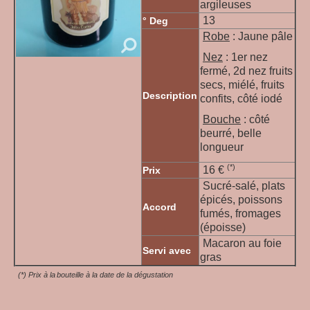
argileuses
13
° Deg
Robe
: Jaune pâle
Nez
: 1er nez
fermé, 2d nez fruits
secs, miélé, fruits
Description
confits, côté iodé
Bouche
: côté
beurré, belle
longueur
(*)
16 €
Prix
Sucré-salé, plats
épicés, poissons
Accord
fumés, fromages
(époisse)
Macaron au foie
Servi avec
gras
(*) Prix à la bouteille à la date de la dégustation