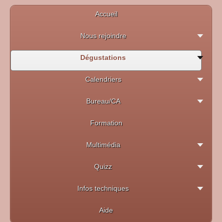
Accueil
Nous rejoindre
Dégustations
Calendriers
Bureau/CA
Formation
Multimédia
Quizz
Infos techniques
Aide