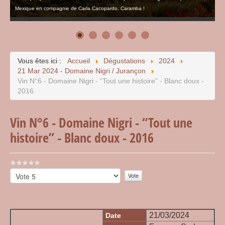
Mexique en compagnie de Carla Cacopardo. Caramba !
Vous êtes ici :
Accueil
Dégustations
2024
21 Mar 2024 - Domaine Nigri / Jurançon
Vin N°6 - Domaine Nigri - “Tout une histoire” - Blanc doux -
2016
Vin N°6 - Domaine Nigri - “Tout une
histoire” - Blanc doux - 2016
Vote
utilisateur:
Veuillez
0
/
5
voter
21/03/2024
Date