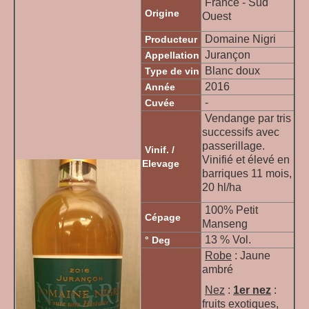
France - Sud
Origine
Ouest
Domaine Nigri
Producteur
Jurançon
Appellation
Blanc doux
Type de vin
2016
Année
-
Cuvée
Vendange par tris
successifs avec
passerillage.
Vinif. /
Vinifié et élevé en
Elevage
barriques 11 mois,
20 hl/ha
100% Petit
Cépage
Manseng
13 % Vol.
° Deg
Robe
: Jaune
ambré
Nez
:
1er nez
:
fruits exotiques,