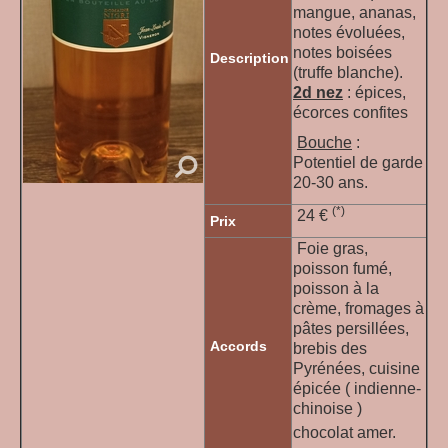
mangue, ananas,
notes évoluées,
notes boisées
Description
(truffe blanche).
2d nez
: épices,
écorces confites
Bouche
:
Potentiel de garde
20-30 ans.
(*)
24 €
Prix
Foie gras,
poisson fumé,
poisson à la
crème, fromages à
pâtes persillées,
Accords
brebis des
Pyrénées, cuisine
épicée ( indienne-
chinoise )
chocolat amer.