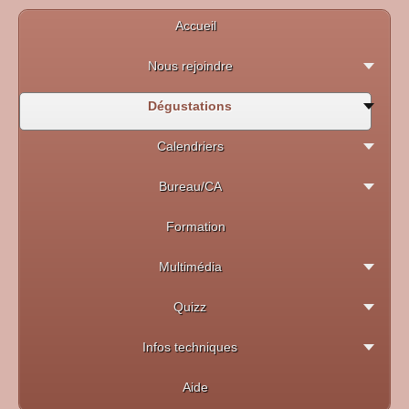
Accueil
Nous rejoindre
Dégustations
Calendriers
Bureau/CA
Formation
Multimédia
Quizz
Infos techniques
Aide