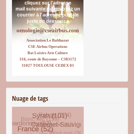
cliquez sur l'adresse
mail suivante ou envoyez un
courrier
à l'adresse postale
juste en dessous :
oenologie@cseairbus.com
Association Le Balthazar
CSE Airbus Operations
Bat Loisirs Arts Culture
316, route de Bayonne – CS83172
31027 TOULOUSE CEDEX 03
Nuage de tags