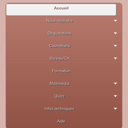
Accueil
Nous rejoindre
Dégustations
Calendriers
Bureau/CA
Formation
Multimédia
Quizz
Infos techniques
Aide