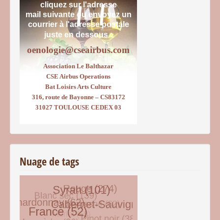
cliquez sur l'adresse
mail suivante ou envoyez un
courrier
à l'adresse postale
juste en dessous :
oenologie@cseairbus.com
Association Le Balthazar
CSE Airbus Operations
Bat Loisirs Arts Culture
316, route de Bayonne – CS83172
31027 TOULOUSE CEDEX 03
Nuage de tags