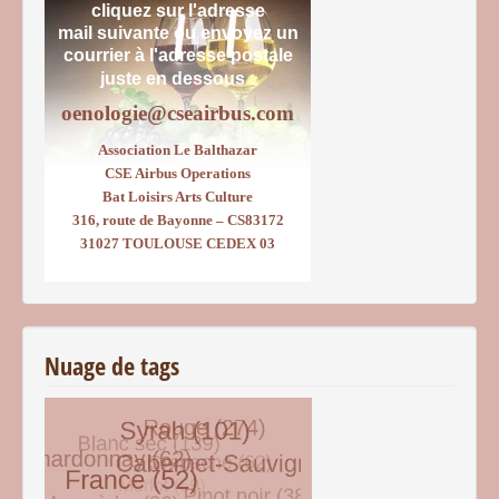
cliquez sur l'adresse
mail suivante ou envoyez un
courrier
à l'adresse postale
juste en dessous :
oenologie@cseairbus.com
Association Le Balthazar
CSE Airbus Operations
Bat Loisirs Arts Culture
316, route de Bayonne – CS83172
31027 TOULOUSE CEDEX 03
Nuage de tags