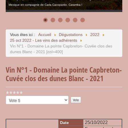
Mexique en compagnie de Carla Cacopardo. Caramba !
Vous êtes ici :
Accueil
Dégustations
2022
25 oct 2022 - Les vins des adhérents
Vin N°1 - Domaine La pointe Capbreton- Cuvée clos des
dunes Blanc - 2021 [col=400]
Vin N°1 - Domaine La pointe Capbreton-
Cuvée clos des dunes Blanc - 2021
Vote
utilisateur:
Veuillez
0
/
5
voter
25/10/2022
Date