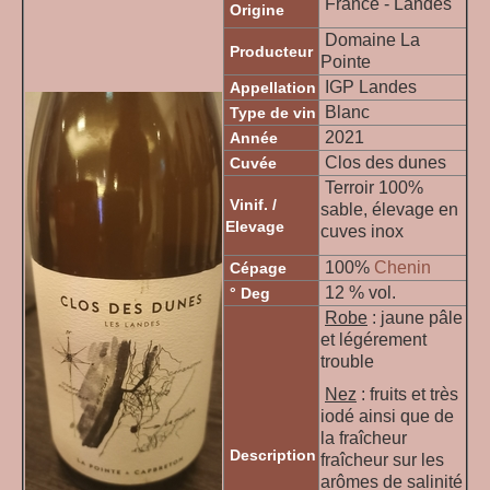
France - Landes
Origine
Domaine La
Producteur
Pointe
IGP Landes
Appellation
Blanc
Type de vin
2021
Année
Clos des dunes
Cuvée
Terroir 100%
Vinif. /
sable, élevage en
Elevage
cuves inox
100%
Chenin
Cépage
12 % vol.
° Deg
Robe
: jaune pâle
et légérement
trouble
Nez
: fruits et très
iodé ainsi que de
la fraîcheur
Description
fraîcheur sur les
arômes de salinité