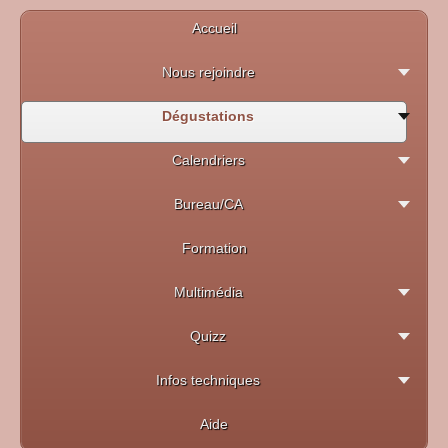
Accueil
Nous rejoindre
Dégustations
Calendriers
Bureau/CA
Formation
Multimédia
Quizz
Infos techniques
Aide