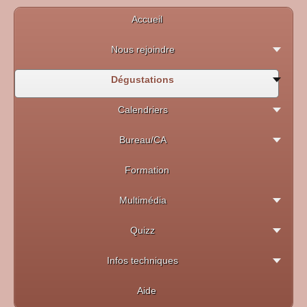
Accueil
Nous rejoindre
Dégustations
Calendriers
Bureau/CA
Formation
Multimédia
Quizz
Infos techniques
Aide