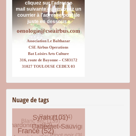
cliquez sur l'adresse
mail suivante ou envoyez un
courrier
à l'adresse postale
juste en dessous :
oenologie@cseairbus.com
Association Le Balthazar
CSE Airbus Operations
Bat Loisirs Arts Culture
316, route de Bayonne – CS83172
31027 TOULOUSE CEDEX 03
Nuage de tags