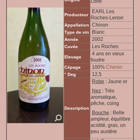
Loire
EARL Les
Producteur
Roches-Lenoir
Chinon
Appellation
Blanc
Type de vin
2002
Année
Les Roches
Cuvée
4 ans en vieux
Elevage
foudre
100
%
Chenin
Cépage
12,5
° Deg
Robe
: Jaune or
Nez
: Très
aromatique,
pêche, coing
Description
Bouche
: Belle
ampleur, équilibre
acidité, gras, un
peu austère