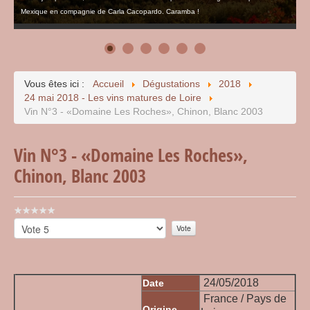
Mexique en compagnie de Carla Cacopardo. Caramba !
Vous êtes ici :
Accueil
Dégustations
2018
24 mai 2018 - Les vins matures de Loire
Vin N°3 - «Domaine Les Roches», Chinon, Blanc 2003
Vin N°3 - «Domaine Les Roches»,
Chinon, Blanc 2003
Vote
utilisateur:
Veuillez
0
/
5
voter
24/05/2018
Date
France / Pays de
Origine