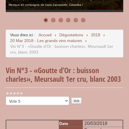
Mexique en compagnie de Carla Cacopardo. Caramba !
Vous êtes ici :
Accueil
Dégustations
2018
20 Mar 2018 - Les grands vins matures
Vin N°3 - «Goutte d’Or : buisson charles», Meursault 1er
cru, blanc 2003
Vin N°3 - «Goutte d’Or : buisson
charles», Meursault 1er cru, blanc 2003
Vote
utilisateur:
Veuillez
0
/
5
voter
20/03/2018
Date