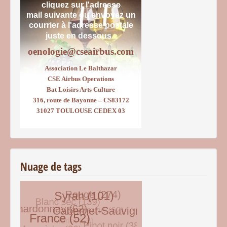
cliquez sur l'adresse
mail suivante ou envoyez un
courrier
à l'adresse postale
juste en dessous :
oenologie@cseairbus.com
Association Le Balthazar
CSE Airbus Operations
Bat Loisirs Arts Culture
316, route de Bayonne – CS83172
31027 TOULOUSE CEDEX 03
Nuage de tags