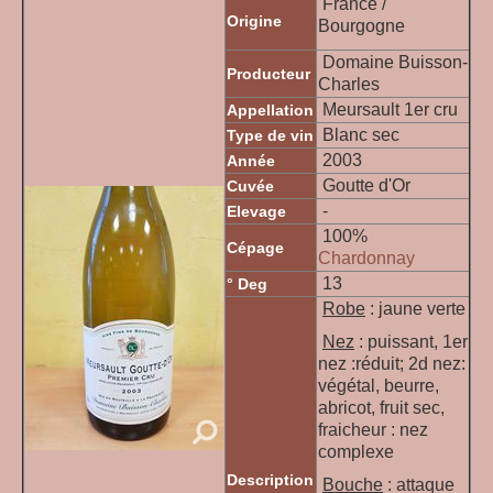
France /
Origine
Bourgogne
Domaine Buisson-
Producteur
Charles
Meursault 1er cru
Appellation
Blanc sec
Type de vin
2003
Année
Goutte d'Or
Cuvée
-
Elevage
100%
Cépage
Chardonnay
13
° Deg
Robe
: jaune verte
Nez
: puissant, 1er
nez :réduit; 2d nez:
végétal, beurre,
abricot, fruit sec,
fraicheur : nez
complexe
Description
Bouche
: attaque