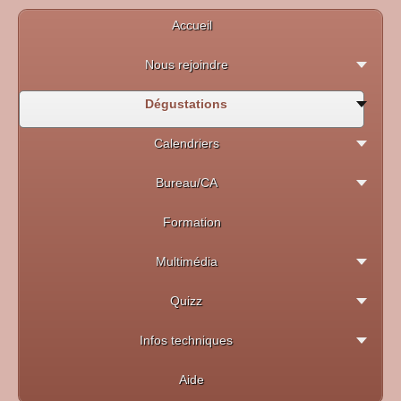
Accueil
Nous rejoindre
Dégustations
Calendriers
Bureau/CA
Formation
Multimédia
Quizz
Infos techniques
Aide