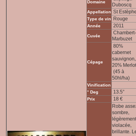
Domaine
Duboscq
St Estèph
Appellation
Rouge
Type de vin
2011
Année
Chambert-
Cuvée
Marbuzet
80%
cabernet
sauvignon,
Cépage
20% Merlo
(45 à
50hl/ha)
Vinification
13.5°
° Deg
18 €
Prix
Robe asse
sombre,
légèremen
violacée,
brillante. L