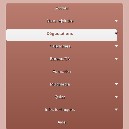
Accueil
Nous rejoindre
Dégustations
Calendriers
Bureau/CA
Formation
Multimédia
Quizz
Infos techniques
Aide