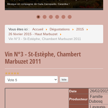
Mexique en compagnie de Carla Cacopardo. Caramba !
Vous êtes ici :
Accueil
Dégustations
2015
26 février 2015 - Haut Marbuzet
Vin N°3 - St-Estèphe, Chambert Marbuzet 2011
Vin N°3 - St-Estèphe, Chambert
Marbuzet 2011
Vote
utilisateur:
Veuillez
5
/
5
voter
26/02/201
Date
Famille
Producteur
Dubosq
Layauga-