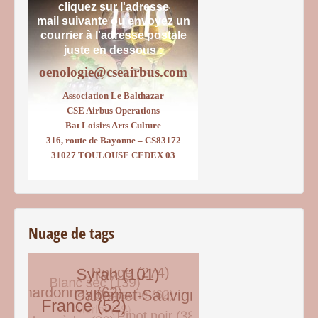
cliquez sur l'adresse
mail suivante ou envoyez un
courrier
à l'adresse postale
juste en dessous :
oenologie@cseairbus.com
Association Le Balthazar
CSE Airbus Operations
Bat Loisirs Arts Culture
316, route de Bayonne – CS83172
31027 TOULOUSE CEDEX 03
Nuage de tags