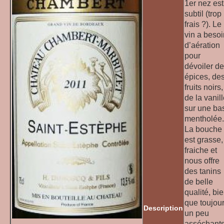
1er nez est
subtil (trop
frais ?). Le
vin a besoi
d’aération
pour
dévoiler d
épices, de
fruits noirs,
de la vanil
sur une ba
mentholée.
La bouche
est grasse,
fraiche et
nous offre
des tanins
de belle
qualité, bi
que toujou
Description
un peu
asséchants