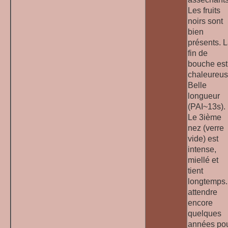
Les fruits
noirs sont
bien
présents. 
fin de
bouche est
chaleureus
Belle
longueur
(PAI~13s).
Le 3ième
nez (verre
vide) est
intense,
miellé et
tient
longtemps.
attendre
encore
quelques
années po