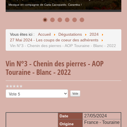
Mexique en compagnie de Carla Cacopardo. Caramba !
Vous êtes ici :
Accueil
Dégustations
2024
27 Mai 2024 - Les coups de coeur des adhérents
Vin N°3 - Chenin des pierres - AOP Touraine - Blanc - 2022
Vin N°3 - Chenin des pierres - AOP
Touraine - Blanc - 2022
Vote
utilisateur:
Veuillez
0
/
5
voter
27/05/2024
Date
France - Touraine
Origine