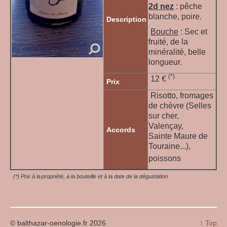
2d nez
: pêche
blanche, poire.
Description
Bouche
: Sec et
fruité, de la
minéralité, belle
longueur.
(*)
12 €
Prix
Risotto, fromages
de chèvre (Selles
sur cher,
Valençay,
Accords
Sainte Maure de
Touraine...),
poissons
(*) Prix à la propriété, à la bouteille et à la date de la dégustation
© balthazar-oenologie.fr 2026
↑ Top