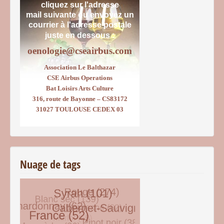
cliquez sur l'adresse
mail suivante ou envoyez un
courrier
à l'adresse postale
juste en dessous :
oenologie@cseairbus.com
Association Le Balthazar
CSE Airbus Operations
Bat Loisirs Arts Culture
316, route de Bayonne – CS83172
31027 TOULOUSE CEDEX 03
Nuage de tags