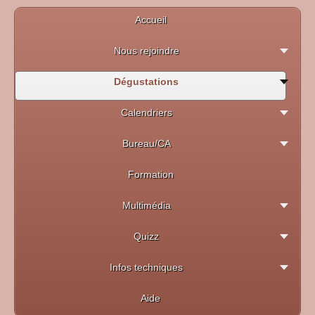
Accueil
Nous rejoindre
Dégustations
Calendriers
Bureau/CA
Formation
Multimédia
Quizz
Infos techniques
Aide