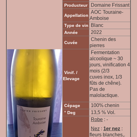
Domaine Frissant
Producteur
AOC Touraine-
Appellation
Amboise
Blanc
Type de vin
2022
Année
Chenin des
Cuvée
pierres
Fermentation
alcoolique ~ 30
jours, vinification 4
mois (2/3
Vinif. /
cuves inox, 1/3
Elevage
fûts de chêne).
Pas de
malolactique.
100% chenin
Cépage
13,5 % Vol.
° Deg
Robe
: -
Nez
:
1er nez
:
fleurs blanches,.