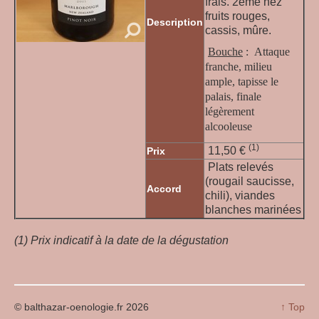
frais. 2ème nez
fruits rouges,
Description
cassis, mûre.
Bouche
:
Attaque
franche, milieu
ample, tapisse le
palais, finale
légèrement
alcooleuse
(1)
11,50
€
Prix
Plats relevés
(rougail saucisse,
Accord
chili), viandes
blanches marinées
(1) Prix indicatif à la date de la dégustation
© balthazar-oenologie.fr 2026
↑ Top