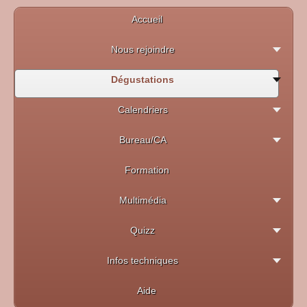
Accueil
Nous rejoindre
Dégustations
Calendriers
Bureau/CA
Formation
Multimédia
Quizz
Infos techniques
Aide