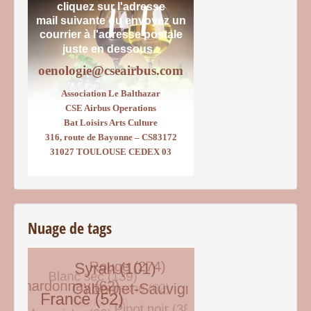
cliquez sur l'adresse
mail suivante ou envoyez un
courrier
à l'adresse postale
juste en dessous :
oenologie@cseairbus.com
Association Le Balthazar
CSE Airbus Operations
Bat Loisirs Arts Culture
316, route de Bayonne – CS83172
31027 TOULOUSE CEDEX 03
Nuage de tags