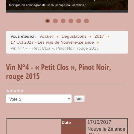
Mexique en compagnie de Carla Cacopardo. Caramba !
Vous êtes ici :
Accueil
Dégustations
2017
17 Oct 2017 - Les vins de Nouvelle-Zélande
Vin N°4 - « Petit Clos », Pinot Noir, rouge 2015
Vin N°4 - « Petit Clos », Pinot Noir,
rouge 2015
Vote
utilisateur:
Veuillez
0
/
5
voter
17/10/2017
Date
Nouvelle Zélande