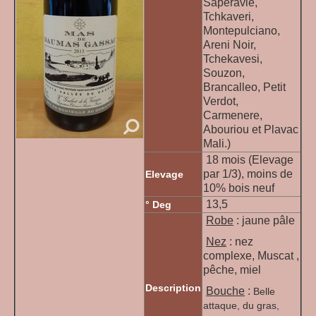
Saperavie,
Tchkaveri,
Montepulciano,
Areni Noir,
Tchekavesi,
Souzon,
Brancalleo, Petit
Verdot,
Carmenere,
Abouriou et Plavac
Mali.)
18 mois (Elevage
par 1/3), moins de
Elevage
10% bois neuf
13,5
° Deg
Robe
: jaune pâle
Nez
: nez
complexe, Muscat ,
pêche, miel
Description
Bouche
:
Belle
attaque, du gras,