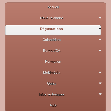
Accueil
Nous rejoindre
Dégustations
Calendriers
Bureau/CA
Formation
Multimédia
Quizz
Infos techniques
Aide