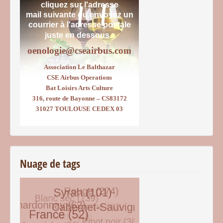
cliquez sur l'adresse
mail suivante ou envoyez un
courrier
à l'adresse postale
juste en dessous :
oenologie@cseairbus.com
Association Le Balthazar
CSE Airbus Operations
Bat Loisirs Arts Culture
316, route de Bayonne – CS83172
31027 TOULOUSE CEDEX 03
Nuage de tags