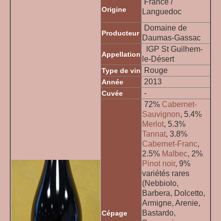
France /
Origine
Languedoc
Domaine de
Producteur
Daumas-Gassac
IGP St Guilhem-
Appellation
le-Désert
Rouge
Type de vin
2013
Année
-
Cuvée
72%
Cabernet-
Sauvignon
, 5.4%
Merlot
, 5.3%
Tannat
, 3.8%
Cabernet-Franc
,
2.5%
Malbec
, 2%
Pinot noir
, 9%
variétés rares
(Nebbiolo,
Barbera, Dolcetto,
Armigne, Arenie,
Bastardo,
Cépage