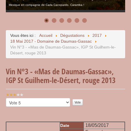
Mexique en compagnie de Carla Cacopardo. Caramba !
Vous êtes ici :
Accueil
Dégustations
2017
18 Mai 2017 - Domaine de Daumas-Gassac
Vin N°3 - «Mas de Daumas-Gassac», IGP St Guilhem-le-
Désert, rouge 2013
Vin N°3 - «Mas de Daumas-Gassac»,
IGP St Guilhem-le-Désert, rouge 2013
Vote
utilisateur:
Veuillez
3
/
5
voter
18/05/2017
Date