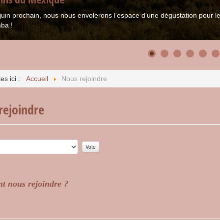
juin prochain, nous nous envolerons l'espace d'une dégustation pour
ba !
es ici :
Accueil
Nous rejoindre
rejoindre
r:
0
/
5
 nous rejoindre ?