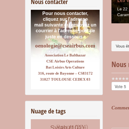
Nous contacter
Le 22 
Pour nous contacter,
Caram
cliquez sur l'adresse
mail suivante ou envoyez un
courrier
à l'adresse postale
juste en dessous :
oenologie@cseairbus.com
Vous êt
Association Le Balthazar
CSE Airbus Operations
Nous 
Bat Loisirs Arts Culture
316, route de Bayonne – CS83172
Vote
31027 TOULOUSE CEDEX 03
utilisateu
Veuillez
voter
Comment
Nuage de tags