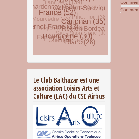
Comment 
Comment s
© Free
Joomla! 3 Modules
- by
VinaGecko.com
Le Club Balthazar est une
association Loisirs Arts et
Culture (LAC) du CSE Airbus