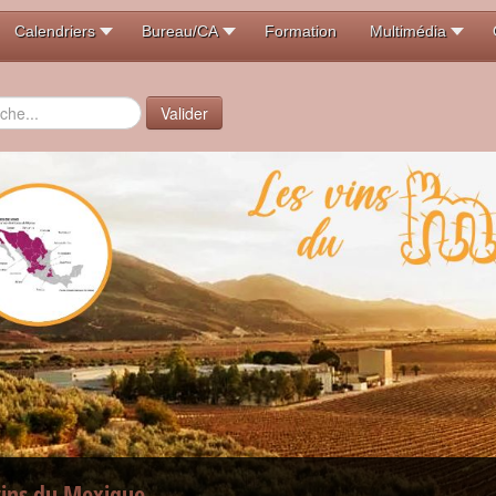
Calendriers
Bureau/CA
Formation
Multimédia
er
Valider
vins du Mexique