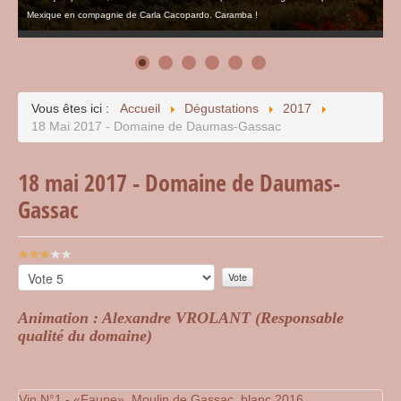
Mexique en compagnie de Carla Cacopardo. Caramba !
Vous êtes ici :
Accueil
Dégustations
2017
18 Mai 2017 - Domaine de Daumas-Gassac
18 mai 2017 - Domaine de Daumas-
Gassac
Vote
utilisateur:
Veuillez
3
/
5
voter
Animation : Alexandre VROLANT (Responsable
qualité du domaine)
Vin N°1 - «Faune», Moulin de Gassac, blanc 2016