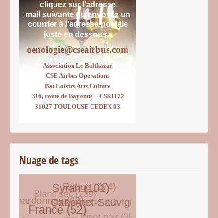
cliquez sur l'adresse
mail suivante ou envoyez un
courrier
à l'adresse postale
juste en dessous :
oenologie@cseairbus.com
Association Le Balthazar
CSE Airbus Operations
Bat Loisirs Arts Culture
316, route de Bayonne – CS83172
31027 TOULOUSE CEDEX 03
Nuage de tags