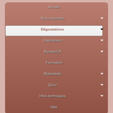
Accueil
Nous rejoindre
Dégustations
Calendriers
Bureau/CA
Formation
Multimédia
Quizz
Infos techniques
Aide