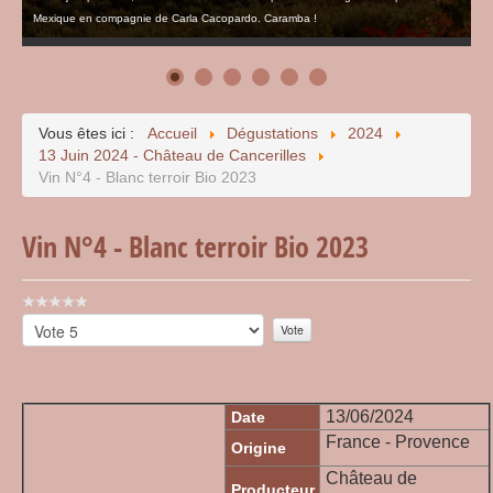
Mexique en compagnie de Carla Cacopardo. Caramba !
Vous êtes ici :
Accueil
Dégustations
2024
13 Juin 2024 - Château de Cancerilles
Vin N°4 - Blanc terroir Bio 2023
Vin N°4 - Blanc terroir Bio 2023
Vote
utilisateur:
Veuillez
0
/
5
voter
13/06/2024
Date
France - Provence
Origine
Château de
Producteur