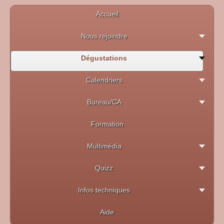
Accueil
Nous rejoindre
Dégustations
Calendriers
Bureau/CA
Formation
Multimédia
Quizz
Infos techniques
Aide