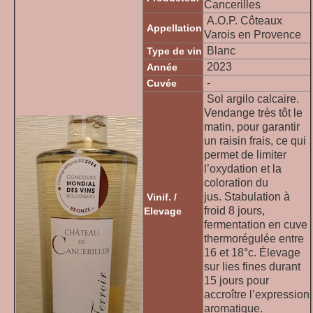
Cancerilles
A.O.P. Côteaux
Appellation
Varois en Provence
Blanc
Type de vin
2023
Année
-
Cuvée
Sol argilo calcaire.
Vendange très tôt le
matin, pour garantir
un raisin frais, ce qui
permet de limiter
l’oxydation et la
coloration du
jus. Stabulation à
Vinif. /
froid 8 jours,
Elevage
fermentation en cuve
thermorégulée entre
16 et 18°c. Élevage
sur lies fines durant
15 jours pour
accroître l’expression
aromatique.