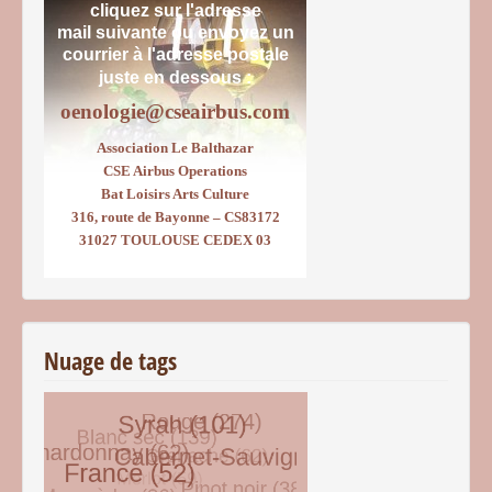
cliquez sur l'adresse
mail suivante ou envoyez un
courrier
à l'adresse postale
juste en dessous :
oenologie@cseairbus.com
Association Le Balthazar
CSE Airbus Operations
Bat Loisirs Arts Culture
316, route de Bayonne – CS83172
31027 TOULOUSE CEDEX 03
Nuage de tags