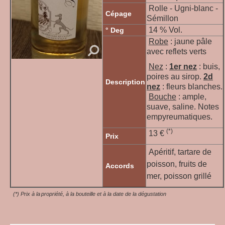
Rolle - Ugni-blanc -
Cépage
Sémillon
14 % Vol.
° Deg
Robe
: jaune pâle
avec reflets verts
Nez
:
1er nez
:
buis,
poires au sirop
.
2d
Description
nez
:
fleurs blanches
.
Bouche
: ample,
suave, saline. Notes
empyreumatiques.
(*)
13 €
Prix
Apéritif, tartare de
poisson, fruits de
Accords
mer, poisson grillé
(*) Prix à la propriété, à la bouteille et à la date de la dégustation